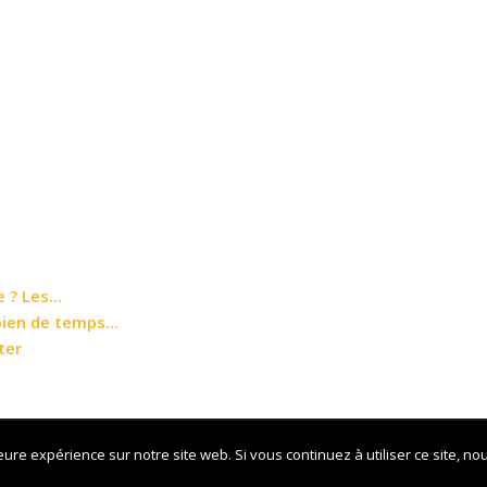
e ? Les…
bien de temps…
ter
mations utiles sur le divorce
. All rights reserved.
| Powered b
eure expérience sur notre site web. Si vous continuez à utiliser ce site, n