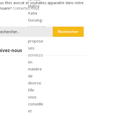
us êtes avocat et souhaitez apparaitre dans notre
Maître
nuaire?
Contactez-nous
Katia
Ducuing-
Lespourci
chercher :
vous
propose
ses
uivez-nous
services
en
matière
de
divorce.
Elle
vous
conseille
et