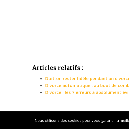
Articles relatifs :
Doit-on rester fidèle pendant un divorc
Divorce automatique : au bout de com
Divorce : les 7 erreurs à absolument évi
Copyright
Divorce Pratique – Le blog des infor
Nous utilisons des cookies pour vous garantir la meill