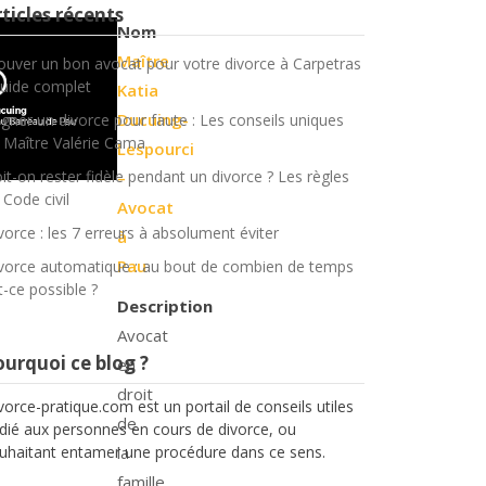
ticles récents
Nom
Maître
ouver un bon avocat pour votre divorce à Carpetras
Guide complet
Katia
Ducuing-
gner un divorce pour faute : Les conseils uniques
 Maître Valérie Cama
Lespourci
it-on rester fidèle pendant un divorce ? Les règles
–
 Code civil
Avocat
vorce : les 7 erreurs à absolument éviter
à
Pau
vorce automatique : au bout de combien de temps
t-ce possible ?
Description
Avocat
urquoi ce blog ?
en
droit
vorce-pratique.com est un portail de conseils utiles
de
dié aux personnes en cours de divorce, ou
uhaitant entamer une procédure dans ce sens.
la
famille,