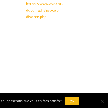
https://www.avocat-
ducuing.fr/avocat-
divorce.php
y
Writers Blogily Theme
ous supposerons que vous en êtes satisfait.
Ok