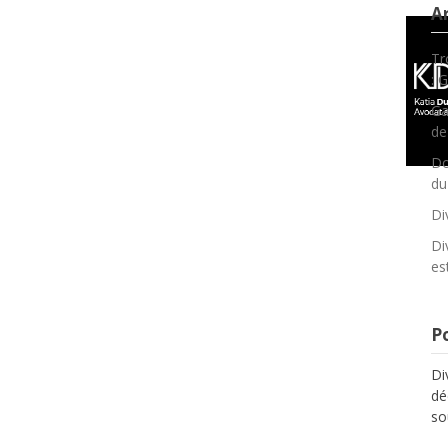
Ar
Tr
: 
Ga
de
Do
du
Di
Di
es
Po
Di
dé
so