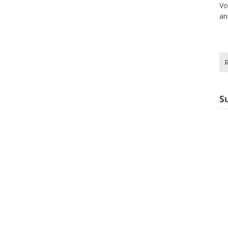
Vo
an
Re
S