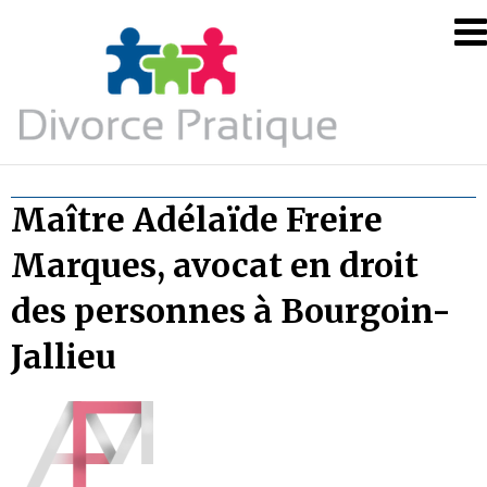
Skip
Divorce
to
Pratique
content
–
Le
blog
des
Maître Adélaïde Freire
informati
utiles
Marques, avocat en droit
sur
des personnes à Bourgoin-
le
divorce
Jallieu