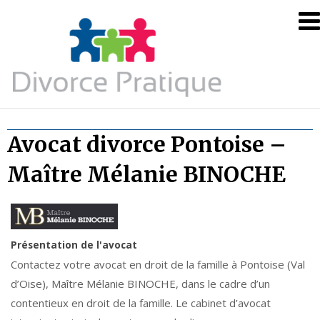
Skip
Divorce
to
Pratique
content
–
Le
blog
des
Avocat divorce Pontoise –
informati
utiles
Maître Mélanie BINOCHE
sur
le
divorce
Présentation de l'avocat
Contactez votre avocat en droit de la famille à Pontoise (Val
d’Oise), Maître Mélanie BINOCHE, dans le cadre d’un
contentieux en droit de la famille. Le cabinet d’avocat